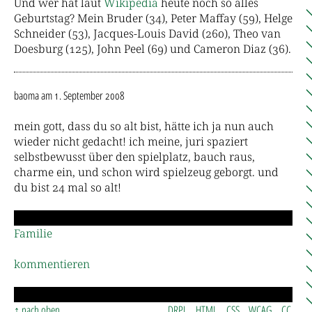
Und wer hat laut
Wikipedia
heute noch so alles
Geburtstag? Mein Bruder (34), Peter Maffay (59), Helge
Schneider (53), Jacques-Louis David (260), Theo van
Doesburg (125), John Peel (69) und Cameron Diaz (36).
baoma
am 1. September 2008
mein gott, dass du so alt bist, hätte ich ja nun auch
wieder nicht gedacht! ich meine, juri spaziert
selbstbewusst über den spielplatz, bauch raus,
charme ein, und schon wird spielzeug geborgt. und
du bist 24 mal so alt!
Familie
kommentieren
nach oben
DRPL
HTML
CSS
WCAG
CC