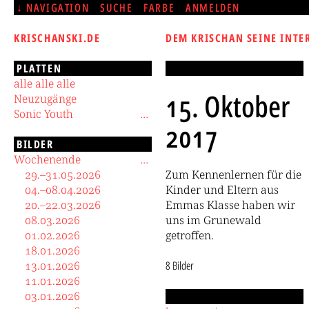
NAVIGATION
SUCHE
FARBE
ANMELDEN
KRISCHANSKI.DE
DEM KRISCHAN SEINE INTE
PLATTEN
alle alle alle
15. Oktober
Neuzugänge
Sonic Youth
2017
BILDER
Wochenende
29.–31.05.2026
Zum Kennenlernen für die
04.–08.04.2026
Kinder und Eltern aus
20.–22.03.2026
Emmas Klasse haben wir
08.03.2026
uns im Grunewald
01.02.2026
getroffen.
18.01.2026
13.01.2026
8 Bilder
11.01.2026
03.01.2026