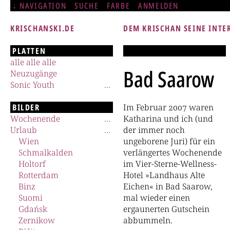
NAVIGATION
SUCHE
FARBE
ANMELDEN
KRISCHANSKI.DE
DEM KRISCHAN SEINE INTE
PLATTEN
alle alle alle
Bad Saarow
Neuzugänge
Sonic Youth
BILDER
Im Februar 2007 waren
Wochenende
Katharina und ich (und
Urlaub
der immer noch
Wien
ungeborene Juri) für ein
Schmalkalden
verlängertes Wochenende
Holtorf
im Vier-Sterne-Wellness-
Rotterdam
Hotel »Landhaus Alte
Binz
Eichen« in Bad Saarow,
Suomi
mal wieder einen
Gdańsk
ergaunerten Gutschein
Zernikow
abbummeln.