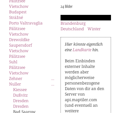
Pälitzsee
Vietschow
24 Bilder
Budapest
Strážné
Porto Valtravaglia
Brandenburg
Pälitzsee
Deutschland
Winter
Vietschow
Drewoldke
Hier könnte eigentlich
Saupersdorf
eine
Landkarte
hin.
Vietschow
Pälitzsee
Beim Einbinden
Suhl
externer Inhalte
Pälitzsee
werden aber
Vietschow
möglicherweise
Zehner
personenbezogene
Nuller
Daten von dir an den
Kiessee
Server von
Dußvitz
api.maptiler.com
Dresden
(und eventuell an
Dresden
weitere
Bad Saarow