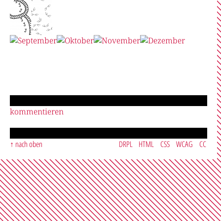
kommentieren
nach oben
DRPL
HTML
CSS
WCAG
CC