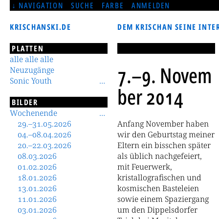
NAVIGATION
SUCHE
FARBE
ANMELDEN
KRISCHANSKI.DE
DEM KRISCHAN SEINE INTE
PLATTEN
alle alle alle
7.–9. Novem
Neuzugänge
Sonic Youth
ber 2014
BILDER
Wochenende
29.–31.05.2026
Anfang November haben
04.–08.04.2026
wir den Geburtstag meiner
20.–22.03.2026
Eltern ein bisschen später
08.03.2026
als üblich nachgefeiert,
01.02.2026
mit Feuerwerk,
18.01.2026
kristallografischen und
13.01.2026
kosmischen Basteleien
11.01.2026
sowie einem Spaziergang
03.01.2026
um den Dippelsdorfer