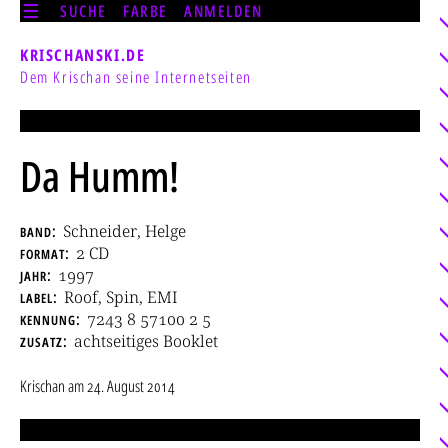
SUCHE
FARBE
ANMELDEN
KRISCHANSKI.DE
Dem Krischan seine Internetseiten
Da Humm!
band
Schneider, Helge
format
2 CD
jahr
1997
label
Roof, Spin, EMI
kennung
7243 8 57100 2 5
zusatz
achtseitiges Booklet
Krischan
am
24. August 2014