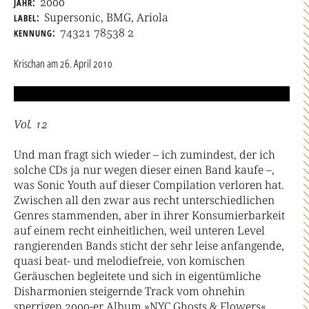
jahr
2000
label
Supersonic, BMG, Ariola
kennung
74321 78538 2
Krischan
am
26. April 2010
Vol. 12
Und man fragt sich wieder – ich zumindest, der ich
solche CDs ja nur wegen dieser einen Band kaufe –,
was Sonic Youth auf dieser Compilation verloren hat.
Zwischen all den zwar aus recht unterschiedlichen
Genres stammenden, aber in ihrer Konsumierbarkeit
auf einem recht einheitlichen, weil unteren Level
rangierenden Bands sticht der sehr leise anfangende,
quasi beat- und melodiefreie, von komischen
Geräuschen begleitete und sich in eigentümliche
Disharmonien steigernde Track vom ohnehin
sperrigen 2000-er Album »NYC Ghosts & Flowers«