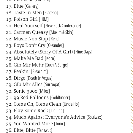
Blue
[Gallery]
Taste In Men
[Placebo]
Poison Girl
[HIM]
Heal Yourself
[New Rock Conference]
Carmen Queasy
[Maxim & Skin]
Music Non Stop
[Kent]
Boys Don’t Cry
[Oleander]
Absolutely (Story Of A Girl)
[Nine Days]
Make Me Bad
[Korn]
Gib Mir Mehr
[Such A Surge]
Peakin’
[Bleachin’]
Dirge
[Death In Vegas]
Gib Mir Alles
[Surrogat]
Sonic 3000
[Miles]
99 Red Balloons
[Goldfinger]
Come On, Come Clean
[Uncle Ho]
Play Some Rock
[Liquido]
Much Against Everyone’s Advice
[Soulwax]
You Wanted More
[Tonic]
Bitte, Bitte
[Tanzwut]