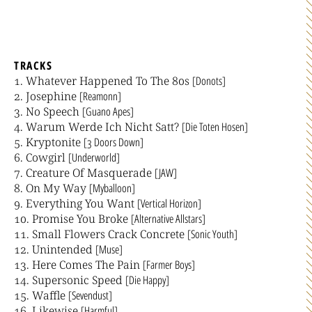
TRACKS
Whatever Happened To The 80s
[Donots]
Josephine
[Reamonn]
No Speech
[Guano Apes]
Warum Werde Ich Nicht Satt?
[Die Toten Hosen]
Kryptonite
[3 Doors Down]
Cowgirl
[Underworld]
Creature Of Masquerade
[JAW]
On My Way
[Myballoon]
Everything You Want
[Vertical Horizon]
Promise You Broke
[Alternative Allstars]
Small Flowers Crack Concrete
[Sonic Youth]
Unintended
[Muse]
Here Comes The Pain
[Farmer Boys]
Supersonic Speed
[Die Happy]
Waffle
[Sevendust]
Likewise
[Harmful]