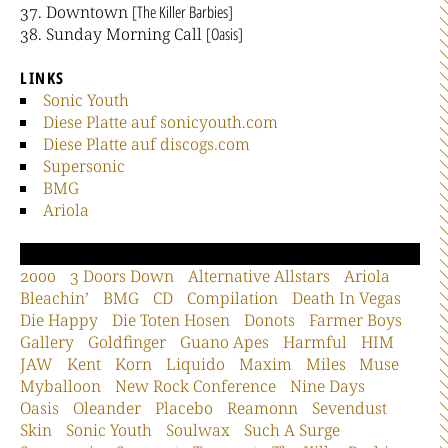
Downtown
[The Killer Barbies]
Sunday Morning Call
[Oasis]
LINKS
Sonic Youth
Diese Platte auf sonicyouth.com
Diese Platte auf discogs.com
Supersonic
BMG
Ariola
2000
3 Doors Down
Alternative Allstars
Ariola
Bleachin’
BMG
CD
Compilation
Death In Vegas
Die Happy
Die Toten Hosen
Donots
Farmer Boys
Gallery
Goldfinger
Guano Apes
Harmful
HIM
JAW
Kent
Korn
Liquido
Maxim
Miles
Muse
Myballoon
New Rock Conference
Nine Days
Oasis
Oleander
Placebo
Reamonn
Sevendust
Skin
Sonic Youth
Soulwax
Such A Surge