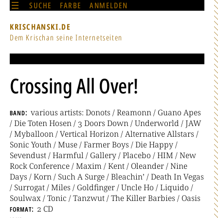
SUCHE
FARBE
ANMELDEN
KRISCHANSKI.DE
Dem Krischan seine Internetseiten
Crossing All Over!
band
various artists: Donots / Reamonn / Guano Apes
/ Die Toten Hosen / 3 Doors Down / Underworld / JAW
/ Myballoon / Vertical Horizon / Alternative Allstars /
Sonic Youth / Muse / Farmer Boys / Die Happy /
Sevendust / Harmful / Gallery / Placebo / HIM / New
Rock Conference / Maxim / Kent / Oleander / Nine
Days / Korn / Such A Surge / Bleachin’ / Death In Vegas
/ Surrogat / Miles / Goldfinger / Uncle Ho / Liquido /
Soulwax / Tonic / Tanzwut / The Killer Barbies / Oasis
format
2 CD