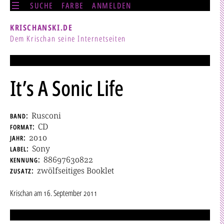
SUCHE
FARBE
ANMELDEN
KRISCHANSKI.DE
Dem Krischan seine Internetseiten
It’s A Sonic Life
band
Rusconi
format
CD
jahr
2010
label
Sony
kennung
88697630822
zusatz
zwölfseitiges Booklet
Krischan
am
16. September 2011