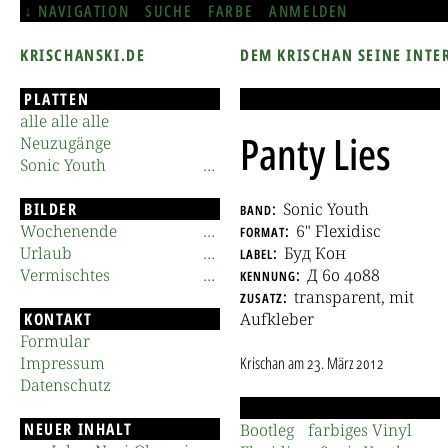
NAVIGATION
SUCHE
FARBE
ANMELDEN
KRISCHANSKI.DE
DEM KRISCHAN SEINE INTE
PLATTEN
alle alle alle
Panty Lies
Neuzugänge
Sonic Youth
BILDER
band
Sonic Youth
Wochenende
format
6" Flexidisc
Urlaub
label
Буд Кон
Vermischtes
kennung
Д 60 4088
zusatz
transparent, mit
KONTAKT
Aufkleber
Formular
Impressum
Krischan
am
23. März 2012
Datenschutz
NEUER INHALT
Bootleg
farbiges Vinyl