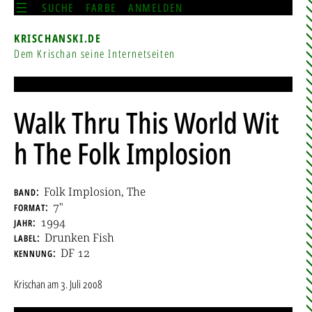
SUCHE
FARBE
ANMELDEN
KRISCHANSKI.DE
Dem Krischan seine Internetseiten
Walk Thru This World Wit
h The Folk Implosion
band
Folk Implosion, The
format
7"
jahr
1994
label
Drunken Fish
kennung
DF 12
Krischan
am
3. Juli 2008