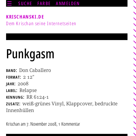
SUCHE
FARBE
ANMELDEN
KRISCHANSKI.DE
Dem Krischan seine Internetseiten
Punkgasm
band
Don Caballero
format
2 12"
jahr
2008
label
Relapse
kennung
RR 6124-1
zusatz
weiß-grünes Vinyl, Klappcover, bedruckte
Innenhüllen
Krischan
am
7. November 2008
, 1 Kommentar