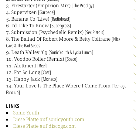
Firestarter (Empirion Mix)
[The Prodigy]
Supervixen
[Garbage]
Banana Co (Live)
[Radiohead]
I’d Like To Know
[Supergrass]
Submission (Psychedelic Remix)
[Sex Pistols]
The Ballad Of Robert Moore & Betty Coltrane
[Nick
Cave & The Bad Seeds]
Death Valley ’69
[Sonic Youth & Lydia Lunch]
Voodoo Roller (Remix)
[Space]
Alottment
[Reef]
For So Long
[Cast]
Happy Jack
[Monaco]
Your Love Is The Place Where I Come From
[Teenage
Fanclub]
LINKS
Sonic Youth
Diese Platte auf sonicyouth.com
Diese Platte auf discogs.com