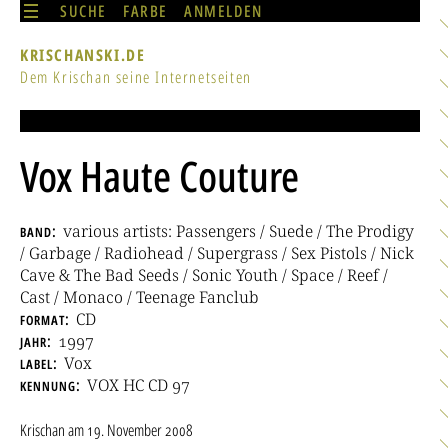
SUCHE
FARBE
ANMELDEN
KRISCHANSKI.DE
Dem Krischan seine Internetseiten
Vox Haute Couture
band
various artists: Passengers / Suede / The Prodigy
/ Garbage / Radiohead / Supergrass / Sex Pistols / Nick
Cave & The Bad Seeds / Sonic Youth / Space / Reef /
Cast / Monaco / Teenage Fanclub
format
CD
jahr
1997
label
Vox
kennung
VOX HC CD 97
Krischan
am
19. November 2008