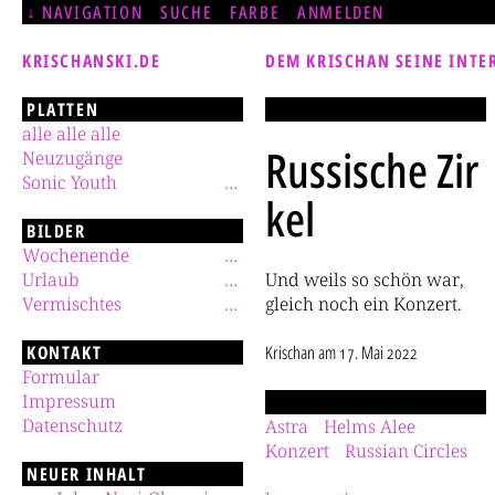
NAVIGATION
SUCHE
FARBE
ANMELDEN
KRISCHANSKI.DE
DEM KRISCHAN SEINE INTE
PLATTEN
alle alle alle
Russische Zir
Neuzugänge
Sonic Youth
kel
BILDER
Wochenende
Urlaub
Und weils so schön war,
Vermischtes
gleich noch ein Konzert.
KONTAKT
Krischan
am
17. Mai 2022
Formular
Impressum
Datenschutz
Astra
Helms Alee
Konzert
Russian Circles
NEUER INHALT