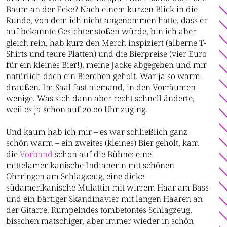
Baum an der Ecke? Nach einem kurzen Blick in die
Runde, von dem ich nicht angenommen hatte, dass er
auf bekannte Gesichter stoßen würde, bin ich aber
gleich rein, hab kurz den Merch inspiziert (alberne T-
Shirts und teure Platten) und die Bierpreise (vier Euro
für ein kleines Bier!), meine Jacke abgegeben und mir
natürlich doch ein Bierchen geholt. War ja so warm
draußen. Im Saal fast niemand, in den Vorräumen
wenige. Was sich dann aber recht schnell änderte,
weil es ja schon auf 20.00 Uhr zuging.
Und kaum hab ich mir
–
es war schließlich ganz
schön warm
–
ein zweites (kleines) Bier geholt, kam
die
Vorband
schon auf die Bühne: eine
mittelamerikanische Indianerin mit schönen
Ohrringen am Schlagzeug, eine dicke
südamerikanische Mulattin mit wirrem Haar am Bass
und ein bärtiger Skandinavier mit langen Haaren an
der Gitarre. Rumpelndes tombetontes Schlagzeug,
bisschen matschiger, aber immer wieder in schön