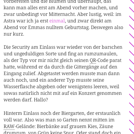
vorbereiten und die Blumen und überhaupt, das
kann man alles erst am Abend vorher machen, und
zwar unbedingt vor Mitternacht. Aber lustig, weil: im
Astra war ich ja erst
einmal
, und zwar direkt am
Abend vor Emmas nulltem Geburtstag. Deswegen also
nur kurz.
Die Security am Einlass war wieder von der barschen
und ungeduldigen Sorte und fing an rumzumaulen,
als der Typ vor mir nicht gleich seinen
QR
-Code parat
hatte, während er da durch die Gittergänge auf den
Eingang zulief. Abgetastet werden musste man dann
auch noch, und ein anderer Typ musste seine
Wasserflasche abgeben oder wenigstens leeren, weil
sowas natürlich nicht mit auf ein Konzert genommen
werden darf. Hallo?
Hinterm Einlass noch der Biergarten, der erstaunlich
voll war. Also was man so Garten nennt mitten im
RAW
-Gelände: Bierbänke auf grauem Kies, Zäune
drumrum, von Grün keine Spur. Oder stand doch ein