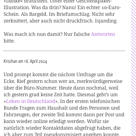
»Danke« draufsteht. Unter einer Geschenkpaket-
Illustration. Was da drin? Nanu! Ein echter 10-Euro-
Schein. Als Bargeld. Im Briefumschlag. Nicht sehr
zerknittert, aber auch nicht druckfrisch. Isjanding.
Was mach ich nun damit? Nur falsche
Antworten
bitte.
Krischan
am 16. April 2024
Und prompt kommt die nächste Umfrage um die
Ecke. Rief gestern schon wer an, merkwürdigerweise
über die Büro-Nummer. Heute dann nochmal, weil
ich gestern grad keine Zeit hatte. Diesmal geht’s um
»
Leben in Deutschland
«. In der ersten telefonischen
Runde Fragen zum Haushalt und den Personen und
Fahrzeugen, der zweite Teil kommt dann per Post und
kann wieder online erledigt werden. Wofür sie
natürlich wieder Kontaktdaten abgefragt haben, die
ich aber zum Teil pseudonymisiert angeben konnte.