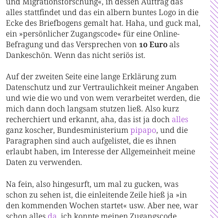
und Migrationsforschung«, in dessen Auftrag das
alles stattfindet und das ein albern buntes Logo in die
Ecke des Briefbogens gemalt hat. Haha, und guck mal,
ein »persönlicher Zugangscode« für eine Online-
Befragung und das Versprechen von
10 Euro
als
Dankeschön. Wenn das nicht seriös ist.
Auf der zweiten Seite eine lange Erklärung zum
Datenschutz und zur Vertraulichkeit meiner Angaben
und wie die wo und von wem verarbeitet werden, die
mich dann doch langsam stutzen ließ. Also kurz
recherchiert und erkannt, aha, das ist ja doch
alles
ganz koscher, Bundesministerium
pipapo
, und die
Paragraphen sind auch aufgelistet, die es ihnen
erlaubt haben, im Interesse der Allgemeinheit meine
Daten zu verwenden.
Na fein, also hingesurft, um mal zu gucken, was
schon zu sehen ist, die einleitende Zeile hieß ja »in
den kommenden Wochen startet« usw. Aber nee, war
schon alles
da
, ich konnte meinen Zugangscode