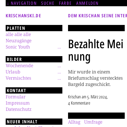
NAVIGATION
SUCHE
FARBE
ANMELDEN
KRISCHANSKI.DE
DEM KRISCHAN SEINE INTE
PLATTEN
alle alle alle
Bezahlte Mei
Neuzugänge
Sonic Youth
nung
BILDER
Wochenende
Urlaub
Mir wurde in einem
Vermischtes
Briefumschlag verstecktes
Bargeld zugeschickt.
KONTAKT
Formular
Krischan
am
5. März 2024
,
Impressum
4 Kommentare
Datenschutz
NEUER INHALT
Alltag
Umfrage