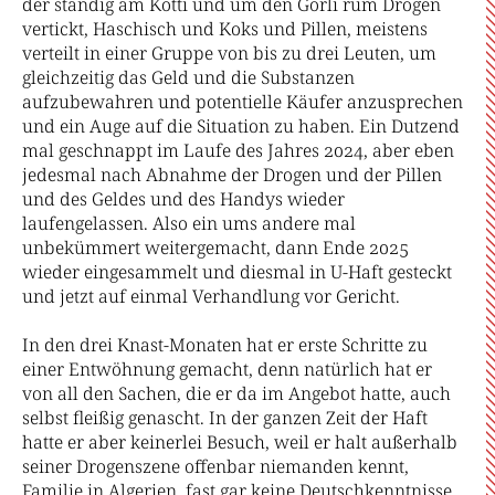
der ständig am Kotti und um den Görli rum Drogen
vertickt, Haschisch und Koks und Pillen, meistens
verteilt in einer Gruppe von bis zu drei Leuten, um
gleichzeitig das Geld und die Substanzen
aufzubewahren und potentielle Käufer anzusprechen
und ein Auge auf die Situation zu haben. Ein Dutzend
mal geschnappt im Laufe des Jahres 2024, aber eben
jedesmal nach Abnahme der Drogen und der Pillen
und des Geldes und des Handys wieder
laufengelassen. Also ein ums andere mal
unbekümmert weitergemacht, dann Ende 2025
wieder eingesammelt und diesmal in U-Haft gesteckt
und jetzt auf einmal Verhandlung vor Gericht.
In den drei Knast-Monaten hat er erste Schritte zu
einer Entwöhnung gemacht, denn natürlich hat er
von all den Sachen, die er da im Angebot hatte, auch
selbst fleißig genascht. In der ganzen Zeit der Haft
hatte er aber keinerlei Besuch, weil er halt außerhalb
seiner Drogenszene offenbar niemanden kennt,
Familie in Algerien, fast gar keine Deutschkenntnisse,