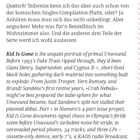
Quietsch!
Teilweise kenn ich das aber auch schon von
der komischen Singles-Compilation-Platte, oder? Ja.
Anhören muss man sich das nicht unbedingt. Aber
angucken! Mehr was für’n Beistelltisch im
Wohnzimmer also. Und die anderen drei Teile der
Serie werd ich wohl auslassen.
Kid Is Gone
is the unquiet portrait of primal Unwound.
Before 1993’s Fake Train ripped through, they’d been
Giant Henry, Supertanker, and Cygnus X-1, short-lived
black holes gathering dark material into something built
to explode. From Justin Trosper, Vern Rumsey, and
Brandt Sandeno’s first restive years, »Crab Nebula«
might’ve best prepared the indie-sphere for what
Unwound became, had Sandeno’s split not stalled their
planned debut. Part 1 in Numero’s 4-part issue project,
Kid Is Gone documents signal chaos in Olympia’s fertile
scene before Unwound’s turbulent noise hit stride, in
unrevealed period photos, 34 tracks, and three LPs –
cassette-only demos, early 7"s, a KAOS radio broadcast,