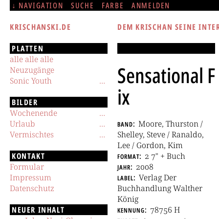
NAVIGATION
SUCHE
FARBE
ANMELDEN
KRISCHANSKI.DE
DEM KRISCHAN SEINE INTE
PLATTEN
alle alle alle
Sensational F
Neuzugänge
Sonic Youth
ix
BILDER
Wochenende
Urlaub
band
Moore, Thurston /
Vermischtes
Shelley, Steve / Ranaldo,
Lee / Gordon, Kim
KONTAKT
format
2 7" + Buch
Formular
jahr
2008
Impressum
label
Verlag Der
Datenschutz
Buchhandlung Walther
König
NEUER INHALT
kennung
78756 H