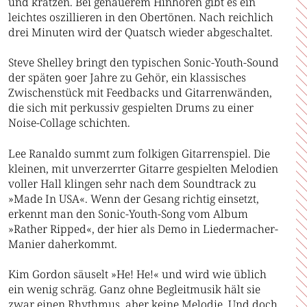
und kratzen. Bei genauerem Hinhören gibt es ein
leichtes oszillieren in den Obertönen. Nach reichlich
drei Minuten wird der Quatsch wieder abgeschaltet.
Steve Shelley bringt den typischen Sonic-Youth-Sound
der späten 90er Jahre zu Gehör, ein klassisches
Zwischenstück mit Feedbacks und Gitarrenwänden,
die sich mit perkussiv gespielten Drums zu einer
Noise-Collage schichten.
Lee Ranaldo summt zum folkigen Gitarrenspiel. Die
kleinen, mit unverzerrter Gitarre gespielten Melodien
voller Hall klingen sehr nach dem Soundtrack zu
»Made In USA«. Wenn der Gesang richtig einsetzt,
erkennt man den Sonic-Youth-Song vom Album
»Rather Ripped«, der hier als Demo in Liedermacher-
Manier daherkommt.
Kim Gordon säuselt »He! He!« und wird wie üblich
ein wenig schräg. Ganz ohne Begleitmusik hält sie
zwar einen Rhythmus, aber keine Melodie. Und doch