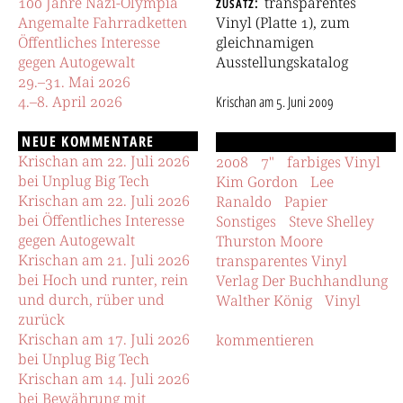
100 Jahre Nazi-Olympia
zusatz
transparentes
Angemalte Fahrradketten
Vinyl (Platte 1), zum
Öffentliches Interesse
gleichnamigen
gegen Autogewalt
Ausstellungskatalog
29.–31. Mai 2026
4.–8. April 2026
Krischan
am
5. Juni 2009
NEUE KOMMENTARE
Krischan am 22. Juli 2026
2008
7"
farbiges Vinyl
bei Unplug Big Tech
Kim Gordon
Lee
Krischan am 22. Juli 2026
Ranaldo
Papier
bei Öffentliches Interesse
Sonstiges
Steve Shelley
gegen Autogewalt
Thurston Moore
Krischan am 21. Juli 2026
transparentes Vinyl
bei Hoch und runter, rein
Verlag Der Buchhandlung
und durch, rüber und
Walther König
Vinyl
zurück
Krischan am 17. Juli 2026
kommentieren
bei Unplug Big Tech
Krischan am 14. Juli 2026
bei Bewährung mit