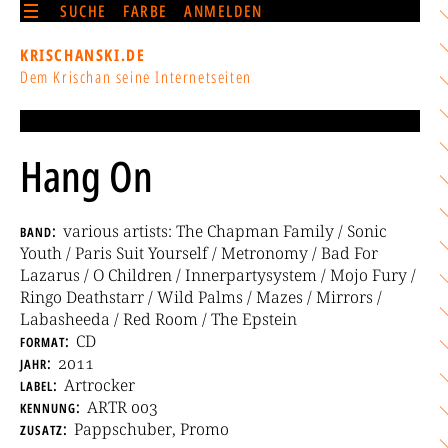
SUCHE
FARBE
ANMELDEN
KRISCHANSKI.DE
Dem Krischan seine Internetseiten
Hang On
band
various artists: The Chapman Family / Sonic
Youth / Paris Suit Yourself / Metronomy / Bad For
Lazarus / O Children / Innerpartysystem / Mojo Fury /
Ringo Deathstarr / Wild Palms / Mazes / Mirrors /
Labasheeda / Red Room / The Epstein
format
CD
jahr
2011
label
Artrocker
kennung
ARTR 003
zusatz
Pappschuber, Promo