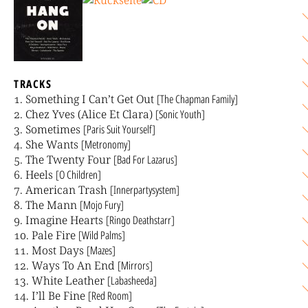
TRACKS
Something I Can’t Get Out
[The Chapman Family]
Chez Yves (Alice Et Clara)
[Sonic Youth]
Sometimes
[Paris Suit Yourself]
She Wants
[Metronomy]
The Twenty Four
[Bad For Lazarus]
Heels
[O Children]
American Trash
[Innerpartysystem]
The Mann
[Mojo Fury]
Imagine Hearts
[Ringo Deathstarr]
Pale Fire
[Wild Palms]
Most Days
[Mazes]
Ways To An End
[Mirrors]
White Leather
[Labasheeda]
I’ll Be Fine
[Red Room]