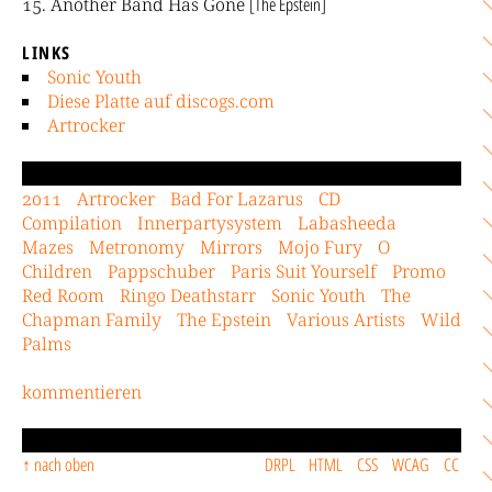
Another Band Has Gone
[The Epstein]
LINKS
Sonic Youth
Diese Platte auf discogs.com
Artrocker
2011
Artrocker
Bad For Lazarus
CD
Compilation
Innerpartysystem
Labasheeda
Mazes
Metronomy
Mirrors
Mojo Fury
O
Children
Pappschuber
Paris Suit Yourself
Promo
Red Room
Ringo Deathstarr
Sonic Youth
The
Chapman Family
The Epstein
Various Artists
Wild
Palms
kommentieren
nach oben
DRPL
HTML
CSS
WCAG
CC