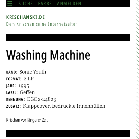
SUCHE
FARBE
ANMELDEN
KRISCHANSKI.DE
Dem Krischan seine Internetseiten
Washing Machine
band
Sonic Youth
format
2 LP
jahr
1995
label
Geffen
kennung
DGC 2-24825
zusatz
Klappcover, bedruckte Innenhüllen
Krischan
vor längerer Zeit