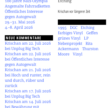
100 Jahre Nazi-Olympia
Etching
Angemalte Fahrradketten
Öffentliches Interesse
Krischan
vor längerer Zeit
gegen Autogewalt
29.–31. Mai 2026
4.–8. April 2026
1995
DGC
Etching
farbiges Vinyl
Geffen
NEUE KOMMENTARE
grünes Vinyl
LP
Krischan am 22. Juli 2026
Nebenprojekt
Rita
bei Unplug Big Tech
Ackermann
Thurston
Krischan am 22. Juli 2026
Moore
Vinyl
bei Öffentliches Interesse
gegen Autogewalt
Krischan am 21. Juli 2026
bei Hoch und runter, rein
und durch, rüber und
zurück
Krischan am 17. Juli 2026
bei Unplug Big Tech
Krischan am 14. Juli 2026
bei Bewährung mit