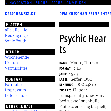
NAVIGATION
SUCHE
FARBE
ANMELDEN
KRISCHANSKI.DE
DEM KRISCHAN SEINE INTE
PLATTEN
alle alle alle
Psychic Hear
Neuzugänge
Sonic Youth
ts
BILDER
Wochenende
Urlaub
band
Moore, Thurston
Vermischtes
format
2 LP
jahr
1995
KONTAKT
label
Geffen, DGC
Formular
kennung
DGC 24810
Impressum
zusatz
Platte 1:
Datenschutz
transparent-grünes Vinyl,
bedruckte Innenhülle;
NEUER INHALT
Platte 2: einseitig bespielt,