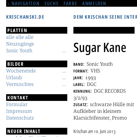
NAVIGATION
SUCHE
FARBE
ANMELDEN
KRISCHANSKI.DE
DEM KRISCHAN SEINE INTE
PLATTEN
alle alle alle
Sugar Kane
Neuzugänge
Sonic Youth
BILDER
band
Sonic Youth
Wochenende
format
VHS
Urlaub
jahr
1993
Vermischtes
label
DGC
kennung
DGC RECORDS
KONTAKT
3/2/93
Formular
zusatz
schwarze Hülle mit
Impressum
Aufkleber in kleinem
Datenschutz
Klarsichtfenster, Promo
NEUER INHALT
Krischan
am
10. Juni 2013