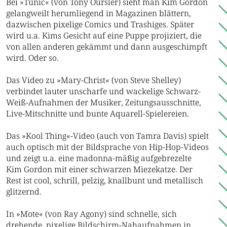
Bei »Tunic« (von Tony Oursler) sieht man Kim Gordon
gelangweilt herumliegend in Magazinen blättern,
dazwischen pixelige Comics und Trashiges. Später
wird u.a. Kims Gesicht auf eine Puppe projiziert, die
von allen anderen gekämmt und dann ausgeschimpft
wird. Oder so.
Das Video zu »Mary-Christ« (von Steve Shelley)
verbindet lauter unscharfe und wackelige Schwarz-
Weiß-Aufnahmen der Musiker, Zeitungsausschnitte,
Live-Mitschnitte und bunte Aquarell-Spielereien.
Das »Kool Thing«-Video (auch von Tamra Davis) spielt
auch optisch mit der Bildsprache von Hip-Hop-Videos
und zeigt u.a. eine madonna-mäßig aufgebrezelte
Kim Gordon mit einer schwarzen Miezekatze. Der
Rest ist cool, schrill, pelzig, knallbunt und metallisch
glitzernd.
In »Mote« (von Ray Agony) sind schnelle, sich
drehende, pixelige Bildschirm-Nahaufnahmen in