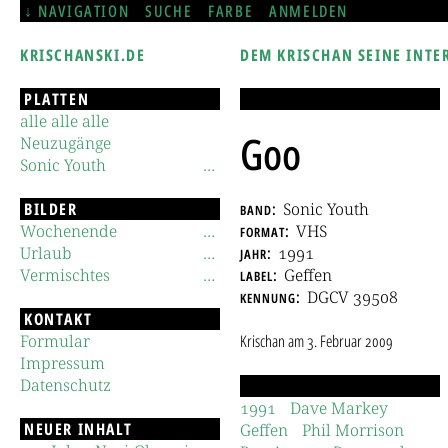
NAVIGATION
SUCHE
FARBE
ANMELDEN
KRISCHANSKI.DE
DEM KRISCHAN SEINE INTE
PLATTEN
alle alle alle
Goo
Neuzugänge
Sonic Youth
BILDER
band
Sonic Youth
Wochenende
format
VHS
Urlaub
jahr
1991
Vermischtes
label
Geffen
kennung
DGCV 39508
KONTAKT
Formular
Krischan
am
3. Februar 2009
Impressum
Datenschutz
1991
Dave Markey
NEUER INHALT
Geffen
Phil Morrison