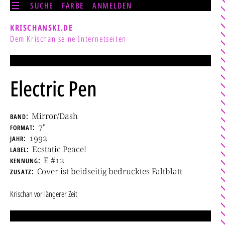
SUCHE
FARBE
ANMELDEN
KRISCHANSKI.DE
Dem Krischan seine Internetseiten
Electric Pen
band
Mirror/Dash
format
7"
jahr
1992
label
Ecstatic Peace!
kennung
E #12
zusatz
Cover ist beidseitig bedrucktes Faltblatt
Krischan
vor längerer Zeit