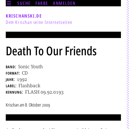
SUCHE
FARBE
ANMELDEN
KRISCHANSKI.DE
Dem Krischan seine Internetseiten
Death To Our Friends
band
Sonic Youth
format
CD
jahr
1992
label
Flashback
kennung
FLASH 09.92.0193
Krischan
am
8. Oktober 2009