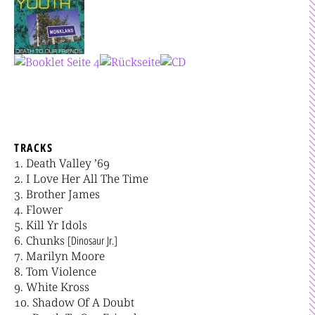
TRACKS
Death Valley ’69
I Love Her All The Time
Brother James
Flower
Kill Yr Idols
Chunks
[Dinosaur Jr.]
Marilyn Moore
Tom Violence
White Kross
Shadow Of A Doubt