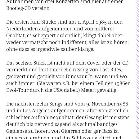
Aufnahmen von drei Konzerten sind hier auf einer
Bootleg-CD vereint:
Die ersten fünf Stücke sind am 1. April 1985 in den
Niederlanden aufgenommen und von mittlerer
Qualität; es scheppert ordentlich, klingt dabei aber
weder vermatscht noch indifferent; alles ist zu hören,
ohne dass es irgendwie sauber klänge.
Das sechste Stück ist nicht auf dem Cover oder der CD
vermerkt und laut Internet ein Song von Last Rites,
gecovert und gespielt von Dinosaur Jr. wann und wo
auch immer. (Sie waren z.B. bei einem Teil der 1986er
Evol-Tour durch die USA dabei.) Metert gewaltig!
Die nächsten zehn Songs sind vom 9. November 1986
und in Los Angeles aufgenommen, aber von ziemlich
schlechter Aufnahmequalität: der Gesang ist meistens
deutlich bis nervend sägend als schmalbandiges
Gepiepse zu hören, von Gitarren oder gar Bass ist
einiges zu erahnen, und das Schlagzeug klirrt auch