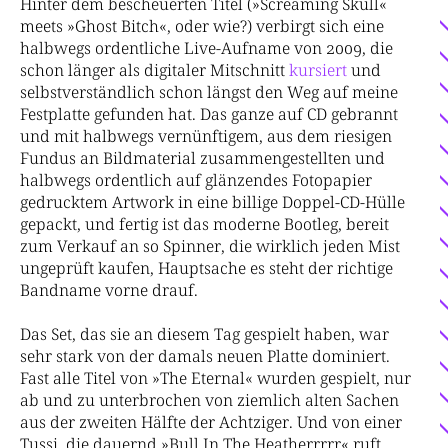
Hinter dem bescheuerten Titel (»Screaming Skull«
meets »Ghost Bitch«, oder wie?) verbirgt sich eine
halbwegs ordentliche Live-Aufname von 2009, die
schon länger als digitaler Mitschnitt
kursiert
und
selbstverständlich schon längst den Weg auf meine
Festplatte gefunden hat. Das ganze auf CD gebrannt
und mit halbwegs vernünftigem, aus dem riesigen
Fundus an Bildmaterial zusammengestellten und
halbwegs ordentlich auf glänzendes Fotopapier
gedrucktem Artwork in eine billige Doppel-CD-Hülle
gepackt, und fertig ist das moderne Bootleg, bereit
zum Verkauf an so Spinner, die wirklich jeden Mist
ungeprüft kaufen, Hauptsache es steht der richtige
Bandname vorne drauf.
Das Set, das sie an diesem Tag gespielt haben, war
sehr stark von der damals neuen Platte dominiert.
Fast alle Titel von »The Eternal« wurden gespielt, nur
ab und zu unterbrochen von ziemlich alten Sachen
aus der zweiten Hälfte der Achtziger. Und von einer
Tussi, die dauernd »Bull In The Heatherrrrr« ruft.