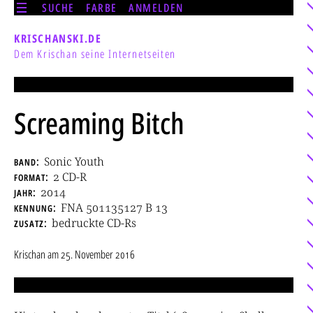
SUCHE
FARBE
ANMELDEN
KRISCHANSKI.DE
Dem Krischan seine Internetseiten
Screaming Bitch
band
Sonic Youth
format
2 CD-R
jahr
2014
kennung
FNA 501135127 B 13
zusatz
bedruckte CD-Rs
Krischan
am
25. November 2016