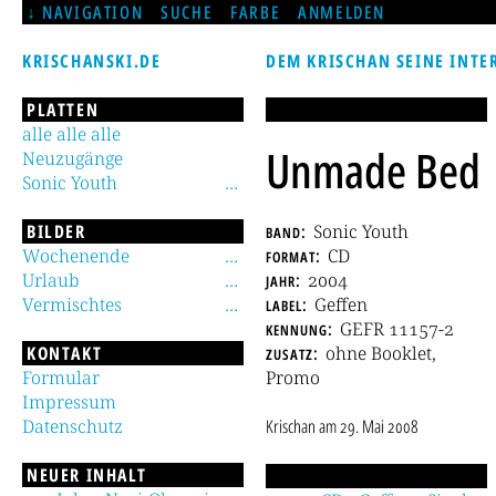
NAVIGATION
SUCHE
FARBE
ANMELDEN
KRISCHANSKI.DE
DEM KRISCHAN SEINE INTE
PLATTEN
alle alle alle
Unmade Bed
Neuzugänge
Sonic Youth
BILDER
band
Sonic Youth
Wochenende
format
CD
Urlaub
jahr
2004
Vermischtes
label
Geffen
kennung
GEFR 11157-2
KONTAKT
zusatz
ohne Booklet,
Formular
Promo
Impressum
Datenschutz
Krischan
am
29. Mai 2008
NEUER INHALT