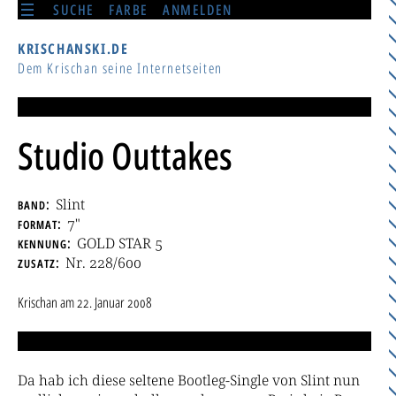
SUCHE
FARBE
ANMELDEN
KRISCHANSKI.DE
Dem Krischan seine Internetseiten
Studio Outtakes
band
Slint
format
7"
kennung
GOLD STAR 5
zusatz
Nr. 228/600
Krischan
am
22. Januar 2008
Da hab ich diese seltene Bootleg-Single von Slint nun