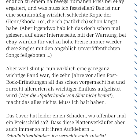
endlich zu einem halbwegs humanen Preis bei eBay
ergattert, und was muss ich feststellen? Das ist nur
eine soundmäßig wirklich schlechte Kopie der
Glenn/Rhoda-10", die ich (natürlich) schon längst
habe. (Aber irgendwo hab ich das doch schon mal
gelesen, auf einer Internetseite, mit der Warnung, bei
eBay würden für viel zu hohe Preise immer wieder
diese Singles mit den angeblich unveröffentlichten
Songs feilgeboten …)
Aber weil Slint ja nun wirklich eine ganzganz
wichtige Band war, die zehn Jahre vor allen Post-
Rock-Erfindungen all das schon vorgemacht hat und
zurecht allerorten als wichtiger Einfluss aufgelistet
wird (
Wer die »Spiderland« von Slint nicht kennt!
),
macht das alles nichts. Muss ich halt haben.
Das Cover hat leider einen Schaden, wo offenbar mal
ein Preisschild saß. Dass diese Plattenverkäufer aber
auch immer so mit ihren Aufklebern …
Schallplattenhändler, ich verachte euch zutiefst!