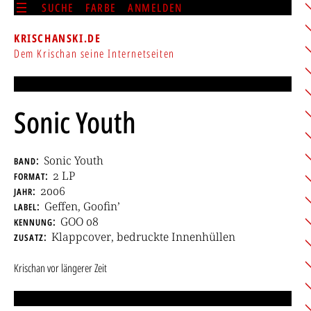
SUCHE
FARBE
ANMELDEN
KRISCHANSKI.DE
Dem Krischan seine Internetseiten
Sonic Youth
band
Sonic Youth
format
2 LP
jahr
2006
label
Geffen, Goofin’
kennung
GOO 08
zusatz
Klappcover, bedruckte Innenhüllen
Krischan
vor längerer Zeit