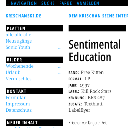
NAVIGATION
SUCHE
FARBE
ANMELDEN
KRISCHANSKI.DE
DEM KRISCHAN SEINE INTE
PLATTEN
alle alle alle
Sentimental
Neuzugänge
Sonic Youth
Education
BILDER
Wochenende
Urlaub
band
Free Kitten
Vermischtes
format
LP
jahr
1997
KONTAKT
label
Kill Rock Stars
Formular
kennung
KRS 287
Impressum
zusatz
Textblatt,
Datenschutz
Labelflyer
NEUER INHALT
Krischan
vor längerer Zeit