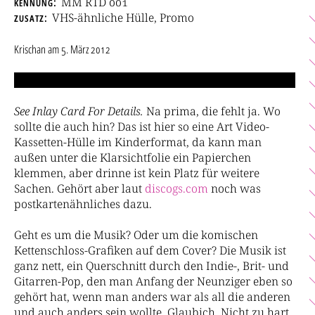
kennung
MM RTD 001
zusatz
VHS-ähnliche Hülle, Promo
Krischan
am
5. März 2012
See Inlay Card For Details.
Na prima, die fehlt ja. Wo
sollte die auch hin? Das ist hier so eine Art Video-
Kassetten-Hülle im Kinderformat, da kann man
außen unter die Klarsichtfolie ein Papierchen
klemmen, aber drinne ist kein Platz für weitere
Sachen. Gehört aber laut
discogs.com
noch was
postkartenähnliches dazu.
Geht es um die Musik? Oder um die komischen
Kettenschloss-Grafiken auf dem Cover? Die Musik ist
ganz nett, ein Querschnitt durch den Indie-, Brit- und
Gitarren-Pop, den man Anfang der Neunziger eben so
gehört hat, wenn man anders war als all die anderen
und auch anders sein wollte. Glaubich. Nicht zu hart,