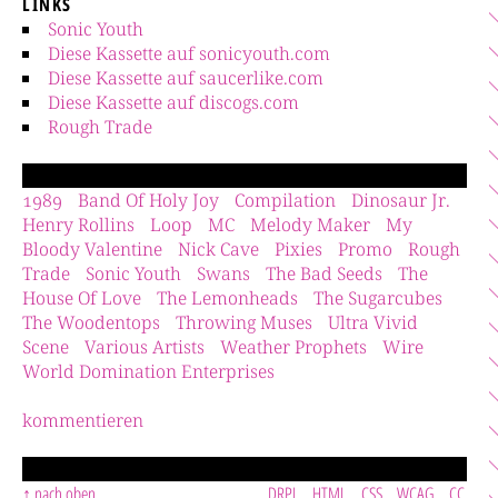
LINKS
Sonic Youth
Diese Kassette auf sonicyouth.com
Diese Kassette auf saucerlike.com
Diese Kassette auf discogs.com
Rough Trade
1989
Band Of Holy Joy
Compilation
Dinosaur Jr.
Henry Rollins
Loop
MC
Melody Maker
My
Bloody Valentine
Nick Cave
Pixies
Promo
Rough
Trade
Sonic Youth
Swans
The Bad Seeds
The
House Of Love
The Lemonheads
The Sugarcubes
The Woodentops
Throwing Muses
Ultra Vivid
Scene
Various Artists
Weather Prophets
Wire
World Domination Enterprises
kommentieren
nach oben
DRPL
HTML
CSS
WCAG
CC