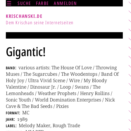
SUCHE
FARBE
ANMELDEN
KRISCHANSKI.DE
Dem Krischan seine Internetseiten
Gigantic!
band
various artists: The House Of Love / Throwing
Muses / The Sugarcubes / The Woodentops / Band Of
Holy Joy / Ultra Vivid Scene / Wire / My Bloody
Valentine / Dinosaur Jr. / Loop / Swans / The
Lemonheads / Weather Prophets / Henry Rollins /
Sonic Youth / World Domination Enterprises / Nick
Cave & The Bad Seeds / Pixies
format
MC
jahr
1989
label
Melody Maker, Rough Trade