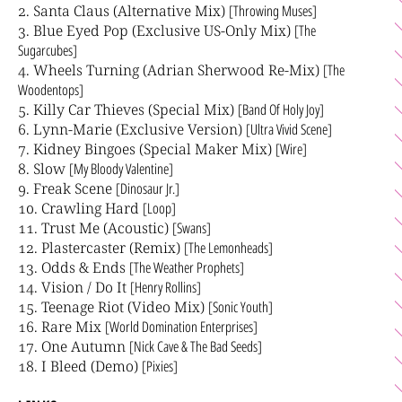
Santa Claus (Alternative Mix)
[Throwing Muses]
Blue Eyed Pop (Exclusive US-Only Mix)
[The
Sugarcubes]
Wheels Turning (Adrian Sherwood Re-Mix)
[The
Woodentops]
Killy Car Thieves (Special Mix)
[Band Of Holy Joy]
Lynn-Marie (Exclusive Version)
[Ultra Vivid Scene]
Kidney Bingoes (Special Maker Mix)
[Wire]
Slow
[My Bloody Valentine]
Freak Scene
[Dinosaur Jr.]
Crawling Hard
[Loop]
Trust Me (Acoustic)
[Swans]
Plastercaster (Remix)
[The Lemonheads]
Odds & Ends
[The Weather Prophets]
Vision / Do It
[Henry Rollins]
Teenage Riot (Video Mix)
[Sonic Youth]
Rare Mix
[World Domination Enterprises]
One Autumn
[Nick Cave & The Bad Seeds]
I Bleed (Demo)
[Pixies]