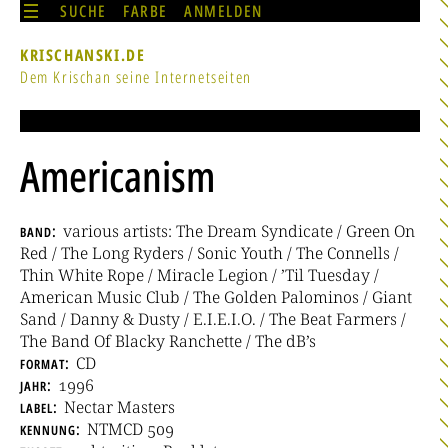
SUCHE
FARBE
ANMELDEN
KRISCHANSKI.DE
Dem Krischan seine Internetseiten
Americanism
band
various artists: The Dream Syndicate / Green On
Red / The Long Ryders / Sonic Youth / The Connells /
Thin White Rope / Miracle Legion / ’Til Tuesday /
American Music Club / The Golden Palominos / Giant
Sand / Danny & Dusty / E.I.E.I.O. / The Beat Farmers /
The Band Of Blacky Ranchette / The dB’s
format
CD
jahr
1996
label
Nectar Masters
kennung
NTMCD 509