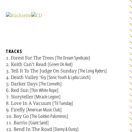
TRACKS
Forest For The Trees
[The Dream Syndicate]
Keith Can’t Read
[Green On Red]
Tell It To The Judge On Sunday
[The Long Ryders]
Death Valley ’69
[Sonic Youth & Lydia Lunch]
Darker Days
[The Connells]
Red Sun
[Thin White Rope]
Storyteller
[Miracle Legion]
Love In A Vacuum
[’Til Tuesday]
Firefly
[American Music Club]
Boy Go
[The Golden Palominos]
Barrio
[Giant Sand]
Bend In The Road
[Danny & Dusty]