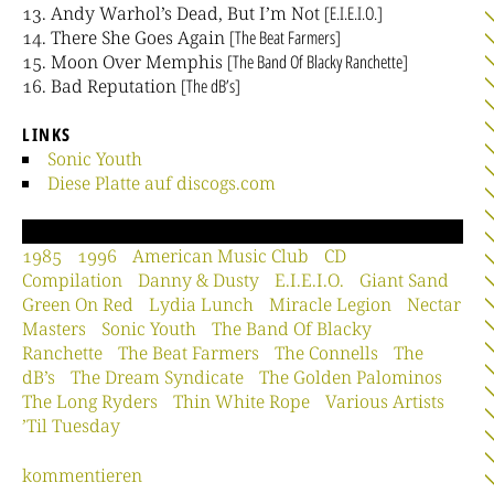
Andy Warhol’s Dead, But I’m Not
[E.I.E.I.O.]
There She Goes Again
[The Beat Farmers]
Moon Over Memphis
[The Band Of Blacky Ranchette]
Bad Reputation
[The dB’s]
LINKS
Sonic Youth
Diese Platte auf discogs.com
1985
1996
American Music Club
CD
Compilation
Danny & Dusty
E.I.E.I.O.
Giant Sand
Green On Red
Lydia Lunch
Miracle Legion
Nectar
Masters
Sonic Youth
The Band Of Blacky
Ranchette
The Beat Farmers
The Connells
The
dB’s
The Dream Syndicate
The Golden Palominos
The Long Ryders
Thin White Rope
Various Artists
’Til Tuesday
kommentieren