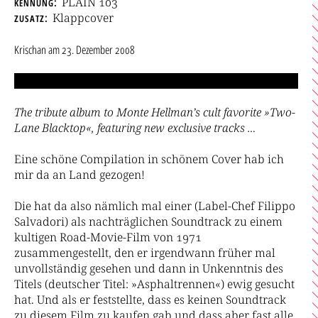
kennung
PLAIN 103
zusatz
Klappcover
Krischan
am
23. Dezember 2008
The tribute album to Monte Hellman’s cult favorite »Two-
Lane Blacktop«, featuring new exclusive tracks …
Eine schöne Compilation in schönem Cover hab ich
mir da an Land gezogen!
Die hat da also nämlich mal einer (Label-Chef Filippo
Salvadori) als nachträglichen Soundtrack zu einem
kultigen Road-Movie-Film von 1971
zusammengestellt, den er irgendwann früher mal
unvollständig gesehen und dann in Unkenntnis des
Titels (deutscher Titel: »Asphaltrennen«) ewig gesucht
hat. Und als er feststellte, dass es keinen Soundtrack
zu diesem Film zu kaufen gab und dass aber fast alle,