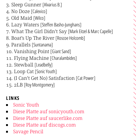
Sleep Gunner
[Alvarius B.]
No Doze
[Calexico]
Old Maid
[Wilco]
Lazy Waters
[Steffen Basho-Junghans]
What The Girl Didn’t Say
[Mark Eitzel & Marc Capelle]
Boat’s Up The River
[Roscoe Holcomb]
Parallels
[Suntanama]
Vanishing Point
[Giant Sand]
Flying Machine
[Charalambides]
Stewball
[Leadbelly]
Loop Cat
[Sonic Youth]
(I Can’t Get No) Satisfaction
[Cat Power]
2LB
[Roy Montgomery]
LINKS
Sonic Youth
Diese Platte auf sonicyouth.com
Diese Platte auf saucerlike.com
Diese Platte auf discogs.com
Savage Pencil