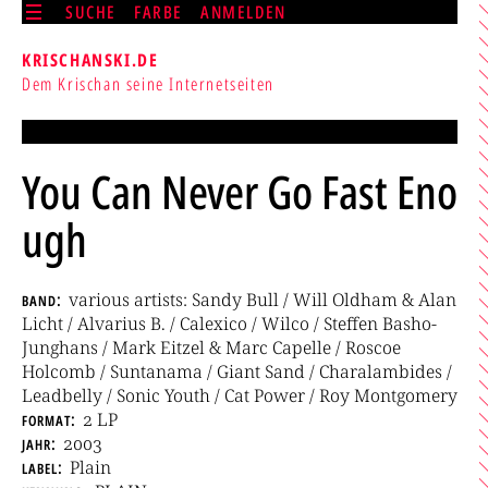
SUCHE
FARBE
ANMELDEN
KRISCHANSKI.DE
Dem Krischan seine Internetseiten
You Can Never Go Fast Eno
ugh
band
various artists: Sandy Bull / Will Oldham & Alan
Licht / Alvarius B. / Calexico / Wilco / Steffen Basho-
Junghans / Mark Eitzel & Marc Capelle / Roscoe
Holcomb / Suntanama / Giant Sand / Charalambides /
Leadbelly / Sonic Youth / Cat Power / Roy Montgomery
format
2 LP
jahr
2003
label
Plain