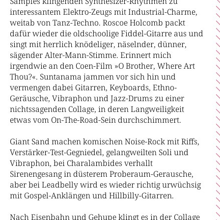
Samples klingenden Synthesizer-Rhythmen zu
interessantem Elektro-Zeugs mit Industrial-Charme,
weitab von Tanz-Techno. Roscoe Holcomb packt
dafür wieder die oldschoolige Fiddel-Gitarre aus und
singt mit herrlich knödeliger, näselnder, dünner,
sägender Alter-Mann-Stimme. Erinnert mich
irgendwie an den Coen-Film »O Brother, Where Art
Thou?«. Suntanama jammen vor sich hin und
vermengen dabei Gitarren, Keyboards, Ethno-
Geräusche, Vibraphon und Jazz-Drums zu einer
nichtssagenden Collage, in deren Langweiligkeit
etwas vom On-The-Road-Sein durchschimmert.
Giant Sand machen komischen Noise-Rock mit Riffs,
Verstärker-Test-Gegniedel, gelangweilten Soli und
Vibraphon, bei Charalambides verhallt
Sirenengesang in düsterem Proberaum-Gerausche,
aber bei Leadbelly wird es wieder richtig urwüchsig
mit Gospel-Anklängen und Hillbilly-Gitarren.
Nach Eisenbahn und Gehupe klingt es in der Collage