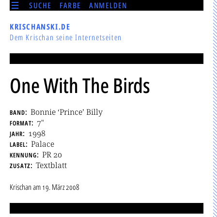
SUCHE
FARBE
ANMELDEN
KRISCHANSKI.DE
Dem Krischan seine Internetseiten
One With The Birds
band
Bonnie ‘Prince’ Billy
format
7"
jahr
1998
label
Palace
kennung
PR 20
zusatz
Textblatt
Krischan
am
19. März 2008