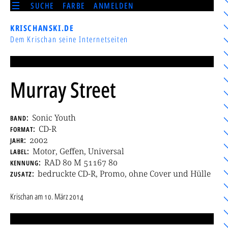
SUCHE
FARBE
ANMELDEN
KRISCHANSKI.DE
Dem Krischan seine Internetseiten
Murray Street
band
Sonic Youth
format
CD-R
jahr
2002
label
Motor, Geffen, Universal
kennung
RAD 80 M 51167 80
zusatz
bedruckte CD-R, Promo, ohne Cover und Hülle
Krischan
am
10. März 2014