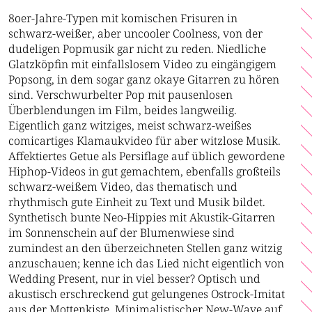
80er-Jahre-Typen mit komischen Frisuren in
schwarz-weißer, aber uncooler Coolness, von der
dudeligen Popmusik gar nicht zu reden. Niedliche
Glatzköpfin mit einfallslosem Video zu eingängigem
Popsong, in dem sogar ganz okaye Gitarren zu hören
sind. Verschwurbelter Pop mit pausenlosen
Überblendungen im Film, beides langweilig.
Eigentlich ganz witziges, meist schwarz-weißes
comicartiges Klamaukvideo für aber witzlose Musik.
Affektiertes Getue als Persiflage auf üblich gewordene
Hiphop-Videos in gut gemachtem, ebenfalls großteils
schwarz-weißem Video, das thematisch und
rhythmisch gute Einheit zu Text und Musik bildet.
Synthetisch bunte Neo-Hippies mit Akustik-Gitarren
im Sonnenschein auf der Blumenwiese sind
zumindest an den überzeichneten Stellen ganz witzig
anzuschauen; kenne ich das Lied nicht eigentlich von
Wedding Present, nur in viel besser? Optisch und
akustisch erschreckend gut gelungenes Ostrock-Imitat
aus der Mottenkiste. Minimalistischer New-Wave auf