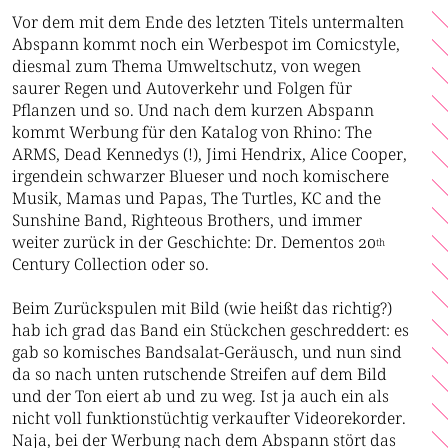
Vor dem mit dem Ende des letzten Titels untermalten
Abspann kommt noch ein Werbespot im Comicstyle,
diesmal zum Thema Umweltschutz, von wegen
saurer Regen und Autoverkehr und Folgen für
Pflanzen und so. Und nach dem kurzen Abspann
kommt Werbung für den Katalog von Rhino: The
ARMS, Dead Kennedys (!), Jimi Hendrix, Alice Cooper,
irgendein schwarzer Blueser und noch komischere
Musik, Mamas und Papas, The Turtles, KC and the
Sunshine Band, Righteous Brothers, und immer
weiter zurück in der Geschichte: Dr. Dementos 20
th
Century Collection oder so.
Beim Zurückspulen mit Bild (wie heißt das richtig?)
hab ich grad das Band ein Stückchen geschreddert: es
gab so komisches Bandsalat-Geräusch, und nun sind
da so nach unten rutschende Streifen auf dem Bild
und der Ton eiert ab und zu weg. Ist ja auch ein als
nicht voll funktionstüchtig verkaufter Videorekorder.
Naja, bei der Werbung nach dem Abspann stört das