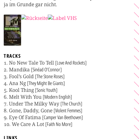
ja im Grunde gar nicht.
TRACKS
No New Tale To Tell
[Love And Rockets]
Mandika
[Sinéad O’Connor]
Fool’s Gold
[The Stone Roses]
Ana Ng
[They Might Be Giants]
Kool Thing
[Sonic Youth]
Melt With You
[Modern English]
Under The Milky Way
[The Church]
Gone, Daddy, Gone
[Violent Femmes]
Eye Of Fatima
[Camper Van Beethoven]
We Care A Lot
[Faith No More]
LINKS