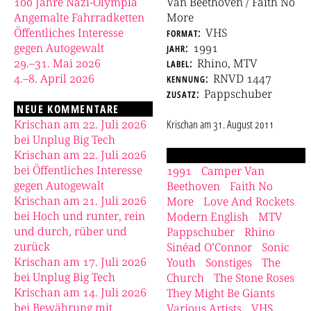
100 Jahre Nazi-Olympia
Van Beethoven / Faith No
Angemalte Fahrradketten
More
Öffentliches Interesse
format
VHS
gegen Autogewalt
jahr
1991
29.–31. Mai 2026
label
Rhino, MTV
4.–8. April 2026
kennung
RNVD 1447
zusatz
Pappschuber
NEUE KOMMENTARE
Krischan am 22. Juli 2026
Krischan
am
31. August 2011
bei Unplug Big Tech
Krischan am 22. Juli 2026
bei Öffentliches Interesse
1991
Camper Van
gegen Autogewalt
Beethoven
Faith No
Krischan am 21. Juli 2026
More
Love And Rockets
bei Hoch und runter, rein
Modern English
MTV
und durch, rüber und
Pappschuber
Rhino
zurück
Sinéad O’Connor
Sonic
Krischan am 17. Juli 2026
Youth
Sonstiges
The
bei Unplug Big Tech
Church
The Stone Roses
Krischan am 14. Juli 2026
They Might Be Giants
bei Bewährung mit
Various Artists
VHS