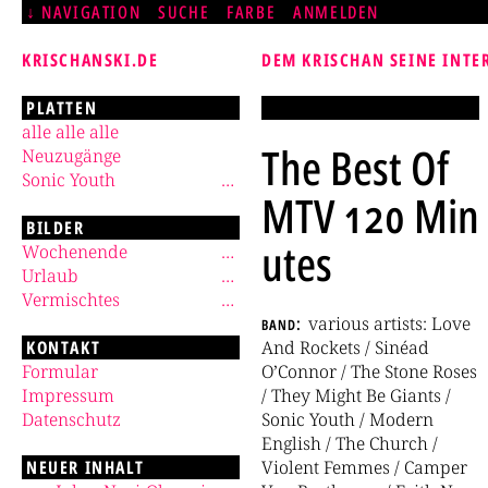
NAVIGATION
SUCHE
FARBE
ANMELDEN
KRISCHANSKI.DE
DEM KRISCHAN SEINE INTE
PLATTEN
alle alle alle
The Best Of
Neuzugänge
Sonic Youth
MTV 120 Min
BILDER
utes
Wochenende
Urlaub
Vermischtes
band
various artists: Love
KONTAKT
And Rockets / Sinéad
Formular
O’Connor / The Stone Roses
Impressum
/ They Might Be Giants /
Datenschutz
Sonic Youth / Modern
English / The Church /
NEUER INHALT
Violent Femmes / Camper