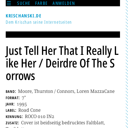
SUCHE
FARBE
ANMELDEN
KRISCHANSKI.DE
Dem Krischan seine Internetseiten
Just Tell Her That I Really L
ike Her / Deirdre Of The S
orrows
band
Moore, Thurston / Connors, Loren MazzaCane
format
7"
jahr
1995
label
Road Cone
kennung
ROCO 010 IN2
zusatz
Cover ist beidseitig bedrucktes Faltblatt,