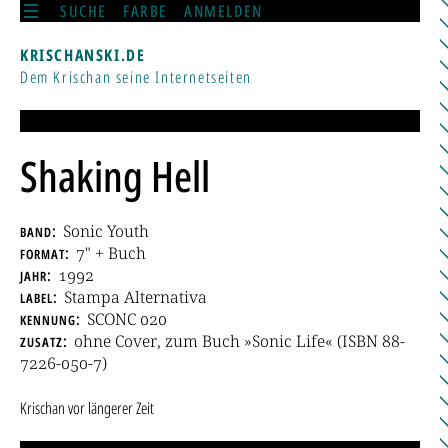
SUCHE
FARBE
ANMELDEN
KRISCHANSKI.DE
Dem Krischan seine Internetseiten
Shaking Hell
band
Sonic Youth
format
7" + Buch
jahr
1992
label
Stampa Alternativa
kennung
SCONC 020
zusatz
ohne Cover, zum Buch »Sonic Life« (ISBN 88-
7226-050-7)
Krischan
vor längerer Zeit