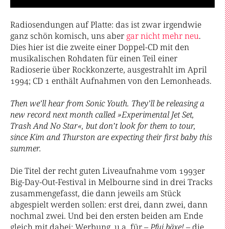
Radiosendungen auf Platte: das ist zwar irgendwie
ganz schön komisch, uns aber
gar nicht
mehr neu
.
Dies hier ist die zweite einer Doppel-CD mit den
musikalischen Rohdaten für einen Teil einer
Radioserie über Rockkonzerte, ausgestrahlt im April
1994; CD 1 enthält Aufnahmen von den Lemonheads.
Then we’ll hear from Sonic Youth. They’ll be releasing a
new record next month called »Experimental Jet Set,
Trash And No Star«, but don’t look for them to tour,
since Kim and Thurston are expecting their first baby this
summer.
Die Titel der recht guten Liveaufnahme vom 1993er
Big-Day-Out-Festival in Melbourne sind in drei Tracks
zusammengefasst, die dann jeweils am Stück
abgespielt werden sollen: erst drei, dann zwei, dann
nochmal zwei. Und bei den ersten beiden am Ende
gleich mit dabei: Werbung, u.a. für –
Pfui bäxe!
– die