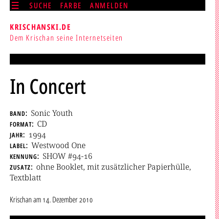
SUCHE
FARBE
ANMELDEN
KRISCHANSKI.DE
Dem Krischan seine Internetseiten
In Concert
band
Sonic Youth
format
CD
jahr
1994
label
Westwood One
kennung
SHOW #94-16
zusatz
ohne Booklet, mit zusätzlicher Papierhülle,
Textblatt
Krischan
am
14. Dezember 2010