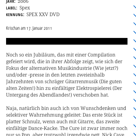
jahr
2006
label
Spex
kennung
SPEX XXV DVD
Krischan
am
17. Januar 2011
Noch so ein Jubiläum, das mit einer Compilation
gefeiert wird, die in ihrer Abfolge zeigt, wie sich der
Fokus der alternativen Musikindustrie (Wie jetzt?)
und/oder -presse in den letzten zweieinhalb
Jahrzehnten von schräger Gitarrenmusik (Die guten
alten Zeiten!) hin zu einfältiger Elektrospielerei (Der
Untergang des Abendlandes!) verschoben hat.
Naja, natürlich bin auch ich von Wunschdenken und
selektiver Wahrnehmung geleitet: Das erste Stück ist
platter Schnulz, wenn auch mit Gitarre, das zweite
einfältige Dance-Kacke. The Cure ist zwar immer noch
nur so Pop, aber trotzwohl irgendwie nett. Nick Cave