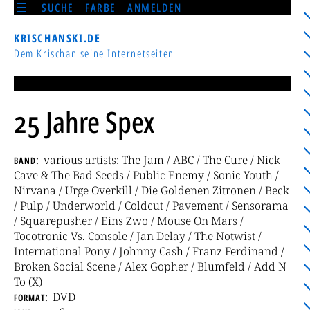
SUCHE
FARBE
ANMELDEN
KRISCHANSKI.DE
Dem Krischan seine Internetseiten
25 Jahre Spex
band
various artists: The Jam / ABC / The Cure / Nick
Cave & The Bad Seeds / Public Enemy / Sonic Youth /
Nirvana / Urge Overkill / Die Goldenen Zitronen / Beck
/ Pulp / Underworld / Coldcut / Pavement / Sensorama
/ Squarepusher / Eins Zwo / Mouse On Mars /
Tocotronic Vs. Console / Jan Delay / The Notwist /
International Pony / Johnny Cash / Franz Ferdinand /
Broken Social Scene / Alex Gopher / Blumfeld / Add N
To (X)
format
DVD