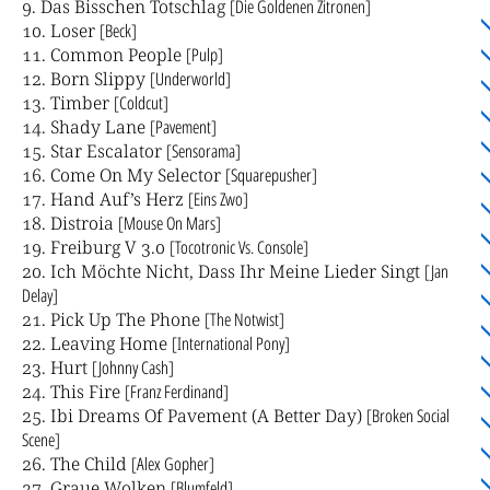
Das Bisschen Totschlag
[Die Goldenen Zitronen]
Loser
[Beck]
Common People
[Pulp]
Born Slippy
[Underworld]
Timber
[Coldcut]
Shady Lane
[Pavement]
Star Escalator
[Sensorama]
Come On My Selector
[Squarepusher]
Hand Auf’s Herz
[Eins Zwo]
Distroia
[Mouse On Mars]
Freiburg V 3.0
[Tocotronic Vs. Console]
Ich Möchte Nicht, Dass Ihr Meine Lieder Singt
[Jan
Delay]
Pick Up The Phone
[The Notwist]
Leaving Home
[International Pony]
Hurt
[Johnny Cash]
This Fire
[Franz Ferdinand]
Ibi Dreams Of Pavement (A Better Day)
[Broken Social
Scene]
The Child
[Alex Gopher]
Graue Wolken
[Blumfeld]