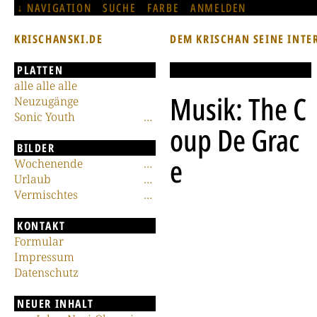
NAVIGATION
SUCHE
FARBE
ANMELDEN
KRISCHANSKI.DE
DEM KRISCHAN SEINE INTE
PLATTEN
alle alle alle
Musik: The C
Neuzugänge
Sonic Youth
oup De Grac
BILDER
e
Wochenende
Urlaub
Vermischtes
KONTAKT
Formular
Impressum
Datenschutz
NEUER INHALT