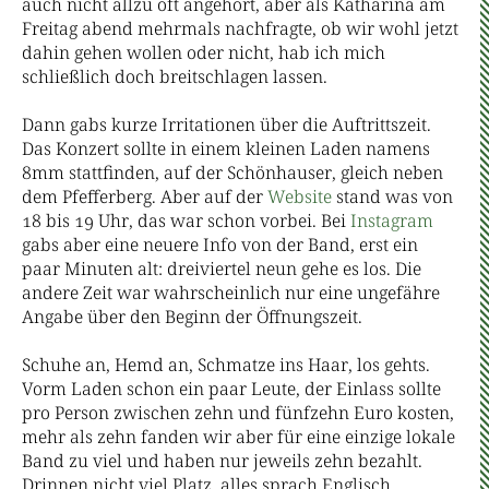
auch nicht allzu oft angehört, aber als Katharina am
Freitag abend mehrmals nachfragte, ob wir wohl jetzt
dahin gehen wollen oder nicht, hab ich mich
schließlich doch breitschlagen lassen.
Dann gabs kurze Irritationen über die Auftrittszeit.
Das Konzert sollte in einem kleinen Laden namens
8mm stattfinden, auf der Schönhauser, gleich neben
dem Pfefferberg. Aber auf der
Website
stand was von
18 bis 19 Uhr, das war schon vorbei. Bei
Instagram
gabs aber eine neuere Info von der Band, erst ein
paar Minuten alt: dreiviertel neun gehe es los. Die
andere Zeit war wahrscheinlich nur eine ungefähre
Angabe über den Beginn der Öffnungszeit.
Schuhe an, Hemd an, Schmatze ins Haar, los gehts.
Vorm Laden schon ein paar Leute, der Einlass sollte
pro Person zwischen zehn und fünfzehn Euro kosten,
mehr als zehn fanden wir aber für eine einzige lokale
Band zu viel und haben nur jeweils zehn bezahlt.
Drinnen nicht viel Platz, alles sprach Englisch,