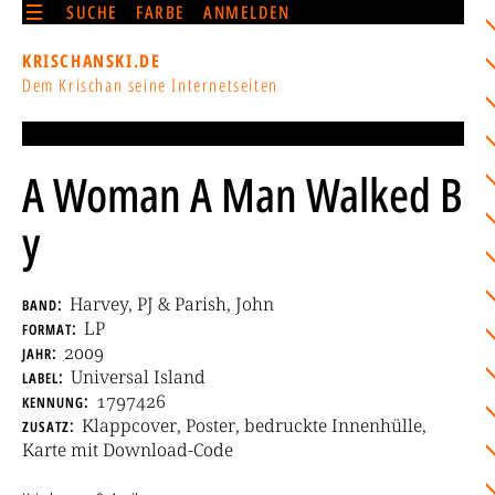
SUCHE
FARBE
ANMELDEN
KRISCHANSKI.DE
Dem Krischan seine Internetseiten
A Woman A Man Walked B
y
band
Harvey, PJ & Parish, John
format
LP
jahr
2009
label
Universal Island
kennung
1797426
zusatz
Klappcover, Poster, bedruckte Innenhülle,
Karte mit Download-Code