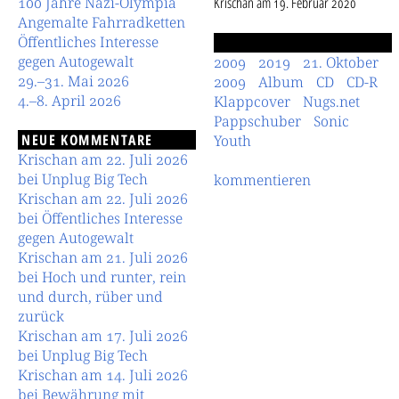
100 Jahre Nazi-Olympia
Krischan
am
19. Februar 2020
Angemalte Fahrradketten
Öffentliches Interesse
gegen Autogewalt
2009
2019
21. Oktober
29.–31. Mai 2026
2009
Album
CD
CD-R
4.–8. April 2026
Klappcover
Nugs.net
Pappschuber
Sonic
NEUE KOMMENTARE
Youth
Krischan am 22. Juli 2026
bei Unplug Big Tech
kommentieren
Krischan am 22. Juli 2026
bei Öffentliches Interesse
gegen Autogewalt
Krischan am 21. Juli 2026
bei Hoch und runter, rein
und durch, rüber und
zurück
Krischan am 17. Juli 2026
bei Unplug Big Tech
Krischan am 14. Juli 2026
bei Bewährung mit