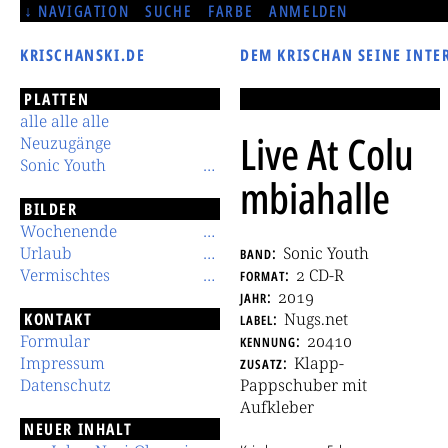
NAVIGATION
SUCHE
FARBE
ANMELDEN
KRISCHANSKI.DE
DEM KRISCHAN SEINE INTE
PLATTEN
alle alle alle
Live At Colu
Neuzugänge
Sonic Youth
mbiahalle
BILDER
Wochenende
Urlaub
band
Sonic Youth
Vermischtes
format
2 CD-R
jahr
2019
KONTAKT
label
Nugs.net
Formular
kennung
20410
Impressum
zusatz
Klapp-
Datenschutz
Pappschuber mit
Aufkleber
NEUER INHALT