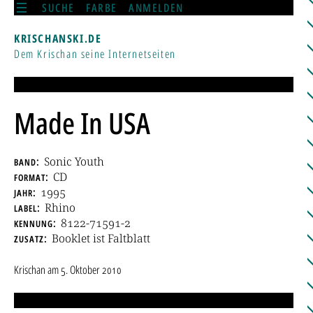
SUCHE
FARBE
ANMELDEN
KRISCHANSKI.DE
Dem Krischan seine Internetseiten
Made In USA
band
Sonic Youth
format
CD
jahr
1995
label
Rhino
kennung
8122-71591-2
zusatz
Booklet ist Faltblatt
Krischan
am
5. Oktober 2010