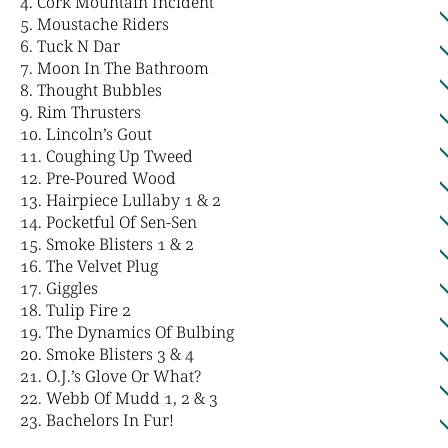
Cork Mountain Incident
Moustache Riders
Tuck N Dar
Moon In The Bathroom
Thought Bubbles
Rim Thrusters
Lincoln’s Gout
Coughing Up Tweed
Pre-Poured Wood
Hairpiece Lullaby 1 & 2
Pocketful Of Sen-Sen
Smoke Blisters 1 & 2
The Velvet Plug
Giggles
Tulip Fire 2
The Dynamics Of Bulbing
Smoke Blisters 3 & 4
O.J.’s Glove Or What?
Webb Of Mudd 1, 2 & 3
Bachelors In Fur!