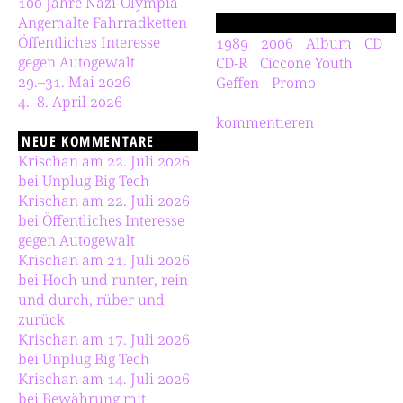
100 Jahre Nazi-Olympia
Angemalte Fahrradketten
Öffentliches Interesse
1989
2006
Album
CD
gegen Autogewalt
CD-R
Ciccone Youth
29.–31. Mai 2026
Geffen
Promo
4.–8. April 2026
kommentieren
NEUE KOMMENTARE
Krischan am 22. Juli 2026
bei Unplug Big Tech
Krischan am 22. Juli 2026
bei Öffentliches Interesse
gegen Autogewalt
Krischan am 21. Juli 2026
bei Hoch und runter, rein
und durch, rüber und
zurück
Krischan am 17. Juli 2026
bei Unplug Big Tech
Krischan am 14. Juli 2026
bei Bewährung mit