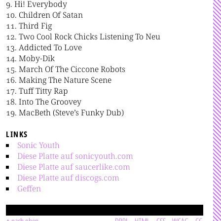
Hi! Everybody
Children Of Satan
Third Fig
Two Cool Rock Chicks Listening To Neu
Addicted To Love
Moby-Dik
March Of The Ciccone Robots
Making The Nature Scene
Tuff Titty Rap
Into The Groovey
MacBeth (Steve’s Funky Dub)
LINKS
Sonic Youth
Diese Platte auf sonicyouth.com
Diese Platte auf saucerlike.com
Diese Platte auf discogs.com
Geffen
nach oben
DRPL
HTML
CSS
WCAG
CC