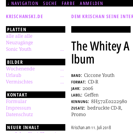
NAVIGATION
SUCHE
FARBE
ANMELDEN
KRISCHANSKI.DE
DEM KRISCHAN SEINE INTE
PLATTEN
alle alle alle
The Whitey A
Neuzugänge
Sonic Youth
lbum
BILDER
Wochenende
Urlaub
band
Ciccone Youth
Vermischtes
format
CD-R
jahr
2006
KONTAKT
label
Geffen
Formular
kennung
8H572E0222980
Impressum
zusatz
bedruckte CD-R,
Datenschutz
Promo
NEUER INHALT
Krischan
am
11. Juli 2018