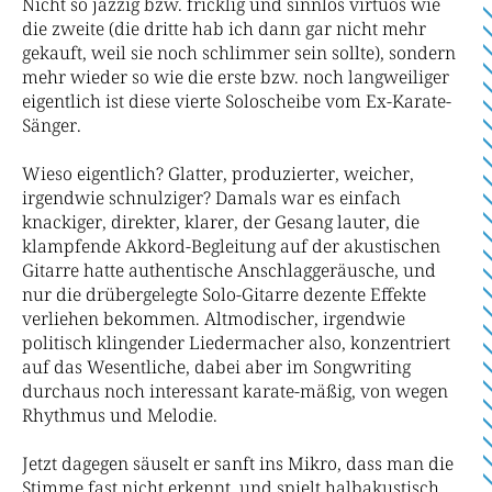
Nicht so jazzig bzw. fricklig und sinnlos virtuos wie
die zweite (die dritte hab ich dann gar nicht mehr
gekauft, weil sie noch schlimmer sein sollte), sondern
mehr wieder so wie die erste bzw. noch langweiliger
eigentlich ist diese vierte Soloscheibe vom Ex-Karate-
Sänger.
Wieso eigentlich? Glatter, produzierter, weicher,
irgendwie schnulziger? Damals war es einfach
knackiger, direkter, klarer, der Gesang lauter, die
klampfende Akkord-Begleitung auf der akustischen
Gitarre hatte authentische Anschlaggeräusche, und
nur die drübergelegte Solo-Gitarre dezente Effekte
verliehen bekommen. Altmodischer, irgendwie
politisch klingender Liedermacher also, konzentriert
auf das Wesentliche, dabei aber im Songwriting
durchaus noch interessant karate-mäßig, von wegen
Rhythmus und Melodie.
Jetzt dagegen säuselt er sanft ins Mikro, dass man die
Stimme fast nicht erkennt, und spielt halbakustisch