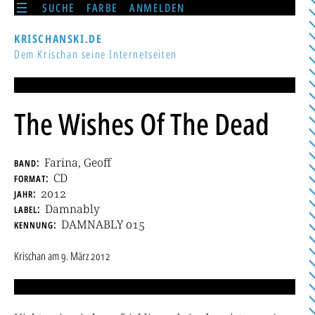
SUCHE
FARBE
ANMELDEN
KRISCHANSKI.DE
Dem Krischan seine Internetseiten
The Wishes Of The Dead
band
Farina, Geoff
format
CD
jahr
2012
label
Damnably
kennung
DAMNABLY 015
Krischan
am
9. März 2012