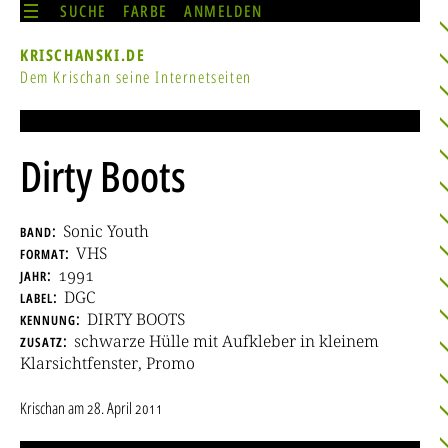
SUCHE
FARBE
ANMELDEN
KRISCHANSKI.DE
Dem Krischan seine Internetseiten
Dirty Boots
band
Sonic Youth
format
VHS
jahr
1991
label
DGC
kennung
DIRTY BOOTS
zusatz
schwarze Hülle mit Aufkleber in kleinem
Klarsichtfenster, Promo
Krischan
am
28. April 2011