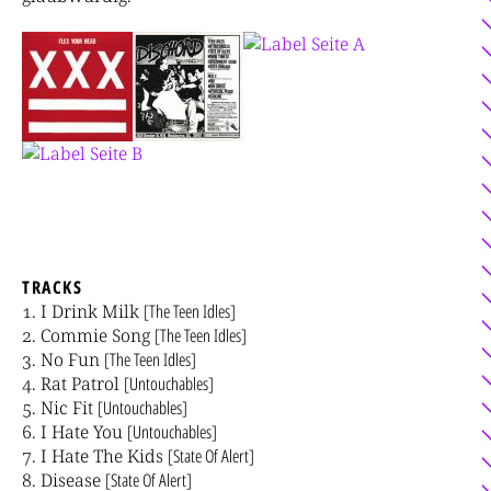
TRACKS
I Drink Milk
[The Teen Idles]
Commie Song
[The Teen Idles]
No Fun
[The Teen Idles]
Rat Patrol
[Untouchables]
Nic Fit
[Untouchables]
I Hate You
[Untouchables]
I Hate The Kids
[State Of Alert]
Disease
[State Of Alert]