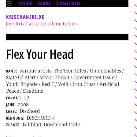
SUCHE
FARBE
ANMELDEN
KRISCHANSKI.DE
Dem Krischan seine Internetseiten
Flex Your Head
band
various artists: The Teen Idles / Untouchables /
State Of Alert / Minor Threat / Government Issue /
Youth Brigade / Red C / Void / Iron Cross / Artificial
Peace / Deadline
format
LP
jahr
2008
label
Dischord
kennung
DISCHORD 7
zusatz
Faltblatt, Download-Code