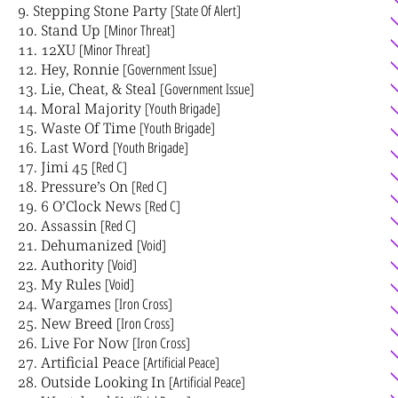
Stepping Stone Party
[State Of Alert]
Stand Up
[Minor Threat]
12XU
[Minor Threat]
Hey, Ronnie
[Government Issue]
Lie, Cheat, & Steal
[Government Issue]
Moral Majority
[Youth Brigade]
Waste Of Time
[Youth Brigade]
Last Word
[Youth Brigade]
Jimi 45
[Red C]
Pressure’s On
[Red C]
6 O’Clock News
[Red C]
Assassin
[Red C]
Dehumanized
[Void]
Authority
[Void]
My Rules
[Void]
Wargames
[Iron Cross]
New Breed
[Iron Cross]
Live For Now
[Iron Cross]
Artificial Peace
[Artificial Peace]
Outside Looking In
[Artificial Peace]