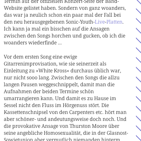
Termin auf der offiziellen Konzert-Seite der Band-
Website gelistet haben. Sondern von ganz woanders,
das war ja neulich schon ein paar mal der Fall bei
den neu herausgegebenen Sonic-Youth-
Live
-
Platten
.
Ich kann ja mal ein bisschen auf die Ansagen
zwischen den Songs horchen und gucken, ob ich die
woanders wiederfinde …
Vor dem ersten Song eine ewige
Gitarrenimprovisation, wie sie seinerzeit als
Einleitung zu »White Kross« durchaus üblich war,
nur nicht sooo lang. Zwischen den Songs die allzu
langen Pausen weggeschnippelt, damit man die
Aufnahmen der beiden Termine schön
umarrangieren kann. Und damit es zu Hause im
Sessel nicht den Fluss im Hörgenuss stört. Die
Kassettenschnipsel von den Carpenters etc. hört man
aber schöner- und andeutungsweise doch noch. Und
die provokative Ansage von Thurston Moore über
seine angebliche Homosexualität, die in der Glasnost-
Sowjetunion aber vermutlich niemanden hinterm