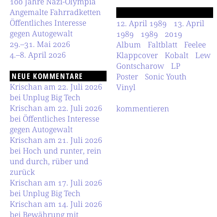
100 Jahre Nazi-Olympia
Angemalte Fahrradketten
Öffentliches Interesse
12. April 1989
13. April
gegen Autogewalt
1989
1989
2019
29.–31. Mai 2026
Album
Faltblatt
Feelee
4.–8. April 2026
Klappcover
Kobalt
Lew
Gontscharow
LP
NEUE KOMMENTARE
Poster
Sonic Youth
Krischan am 22. Juli 2026
Vinyl
bei Unplug Big Tech
Krischan am 22. Juli 2026
kommentieren
bei Öffentliches Interesse
gegen Autogewalt
Krischan am 21. Juli 2026
bei Hoch und runter, rein
und durch, rüber und
zurück
Krischan am 17. Juli 2026
bei Unplug Big Tech
Krischan am 14. Juli 2026
bei Bewährung mit