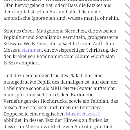
Ofen hervorgelockt hat, oder? Dass die Fatzkes aus
dem kapitalistischen Ausland alle dekadente
amoralische Ignoranten sind, wusste man ja ohnehin.
Schönes Cover. Mattgoldene Sternchen, die zwischen
Popkultur und Sozialismus vermitteln, grobgerasterte
Schwarz-Weiß-Fotos, die tatsächlich vom Auftritt in
Moskau
stammen
, ein zweisprachiger Schriftzug, der
den krakeligen Bandnamen vom Album »Confusion
Is Sex« adaptiert.
Und dazu ein handgedrucktes Plakat, das eine
handgedruckte Replik des damaligen ist, auf dem der
Labelname schon als МКЦ Фили-Сервис auftaucht,
man spürt und sieht im dicken Karton die
Vertiefungen des Hochdrucks, sowie ein Faltblatt, das
außen die erste Seite und innen die Interview-
Doppelseite einer englischen
Musikzeitschrift
abbildet, in dessen Text der Hinweis zu finden ist,
dass es in Moskau wirklich zwei Auftritte gab. Und