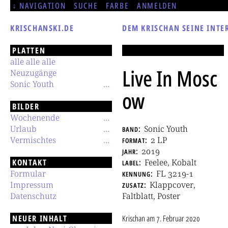
NAVIGATION
SUCHE
FARBE
ANMELDEN
KRISCHANSKI.DE
DEM KRISCHAN SEINE INTE
PLATTEN
alle alle alle
Live In Mosc
Neuzugänge
Sonic Youth
ow
BILDER
Wochenende
Urlaub
band
Sonic Youth
Vermischtes
format
2 LP
jahr
2019
KONTAKT
label
Feelee, Kobalt
Formular
kennung
FL 3219-1
Impressum
zusatz
Klappcover,
Datenschutz
Faltblatt, Poster
NEUER INHALT
Krischan
am
7. Februar 2020