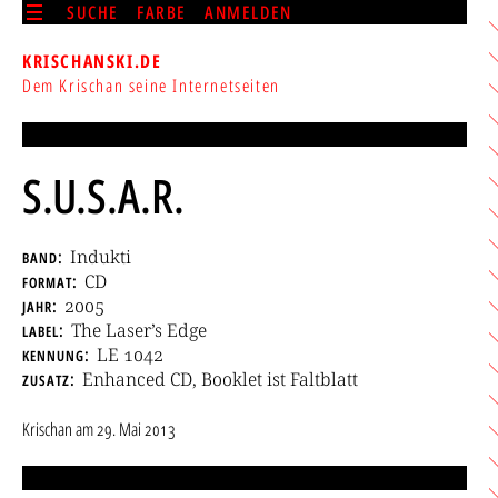
SUCHE
FARBE
ANMELDEN
KRISCHANSKI.DE
Dem Krischan seine Internetseiten
S.U.S.A.R.
band
Indukti
format
CD
jahr
2005
label
The Laser’s Edge
kennung
LE 1042
zusatz
Enhanced CD, Booklet ist Faltblatt
Krischan
am
29. Mai 2013